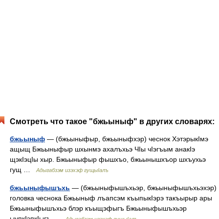
Смотреть что такое "бжьыныф" в других словарях:
бжьыныф
— (бжьыныфыр, бжьыныфхэр) чеснок ХэтэрыкIмэ
ащыщ Бжьыныфыр шхынмэ ахалъхьэ ЧIы чIэгъым анакIэ
щэкIэцIы хыр. Бжьыныфыр фышхъо, бжьынышхъор шхъухьэ
гущ …
Адыгабзэм изэхэф гущыIалъ
бжьыныфышъхь
— (бжьыныфышъхьэр, бжьыныфышъхьэхэр)
головка чеснока Бжьыныф лъапсэм къыпыкIэрэ такъырыр ары
Бжьыныфышъхьэ блэр къыщэфыгъ Бжьыныфышъхьэр
ыупкIэпкIыгъ …