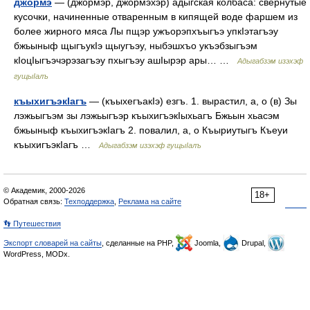
джормэ
— (джормэр, джормэхэр) адыгская колбаса: свернутые
кусочки, начиненные отваренным в кипящей воде фаршем из
более жирного мяса Лы пщэр ужъорэпхъыгъэ упкIэтагъэу
бжьыныф щыгъукIэ щыугъэу, ныбэшхъо укъэбзыгъэм
кIоцIыгъэчэрэзагъэу пхыгъэу ашIырэр ары… …
Адыгабзэм изэхэф
гущыIалъ
къыхигъэкIагъ
— (къыхегъакIэ) езгъ. 1. вырастил, а, о (в) Зы
лэжьыгъэм зы лэжьыгъэр къыхигъэкIыхьагъ Бжьын хьасэм
бжьыныф къыхигъэкIагъ 2. повалил, а, о Къыриутыгъ Къеуи
къыхигъэкIагъ …
Адыгабзэм изэхэф гущыIалъ
© Академик, 2000-2026
18+
Обратная связь:
Техподдержка
,
Реклама на сайте
👣 Путешествия
Экспорт словарей на сайты
, сделанные на PHP,
Joomla,
Drupal,
WordPress, MODx.