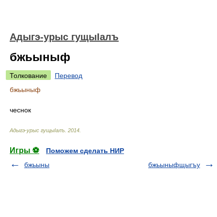
Адыгэ-урыс гущыIалъ
бжьыныф
Толкование
Перевод
бжьыныф
чеснок
Адыгэ-урыс гущыIалъ
.
2014
.
Игры ⚽
Поможем сделать НИР
бжьыны
бжьыныфщыгъу