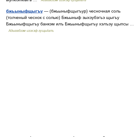
Адыгабзэм изэхэф гущыIалъ
бжьыныфщыгъу
— (бжьыныфщыгъур) чесночная соль
(толченый чеснок с солью) Бжьыныф зыхэубэгъэ щыгъу
Бжьыныфщыгъу банкэм илъ Бжьыныфщыгъу хэлъэу щыпсы …
Адыгабзэм изэхэф гущыIалъ